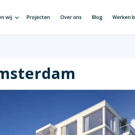
n wij
Projecten
Over ons
Blog
Werken b
msterdam