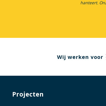
d persoonlijk contact. De
hanteert. Onz
undige monteurs"
 Aanneming
Wij werken voor
Projecten