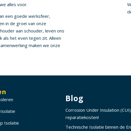
we alles voor.
W
d
an een goede werksfeer,
en in de groei van onze
houder aan schouder, leven ons
ok als het even tegen zit. Alleen
 samenwerking maken we onze
en
Blog
soleren
Corrosion Under Insulation (CU
Isolatie
reparatiekosten!
 Isolatie
Technische Isolatie binnen de E