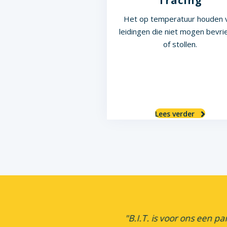
Tracing
Het op temperatuur houden 
leidingen die niet mogen bevri
of stollen.
Lees verder
technische isolatie. Er is een
"B.I.T. is voor ons een p