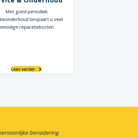
rvice & Onderhoud
Met goed periodiek
atieonderhoud bespaart u veel
onnodige reparatiekosten.
Lees verder
n persoonlijke benadering
"Wij hebben een zeer goede s