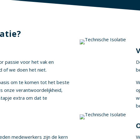
atie?
V
oor passie voor het vak en
D
d of we doen het niet.
b
asis om te komen tot het beste
W
is onze verantwoordelijkheid,
o
tapje extra om dat te
w
b
reden medewerkers zijn de kern
W