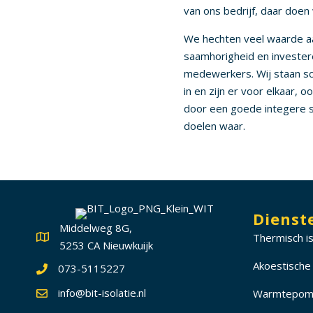
van ons bedrijf, daar doen 
We hechten veel waarde a
saamhorigheid en invester
medewerkers. Wij staan sc
in en zijn er voor elkaar, o
door een goede integere
doelen waar.
Dienst
Middelweg 8G,
Thermisch i
5253 CA Nieuwkuijk
Akoestische 
073-5115227
info@bit-isolatie.nl
Warmtepomp