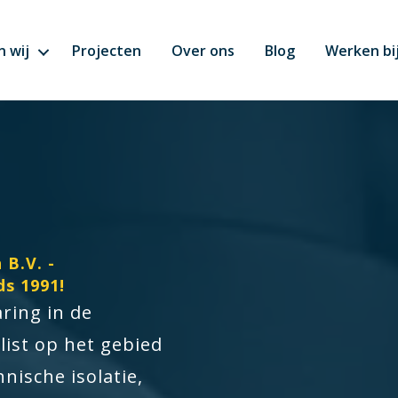
 wij
Projecten
Over ons
Blog
Werken bi
 B.V. -
ds 1991!
aring in de
alist op het gebied
nische isolatie,