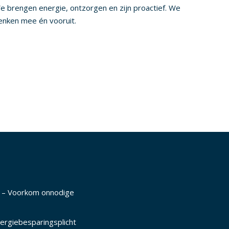
e brengen energie, ontzorgen en zijn proactief. We
enken mee én vooruit.
I) – Voorkom onnodige
nergiebesparingsplicht